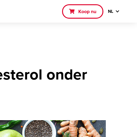
Koop nu
NL
sterol onder