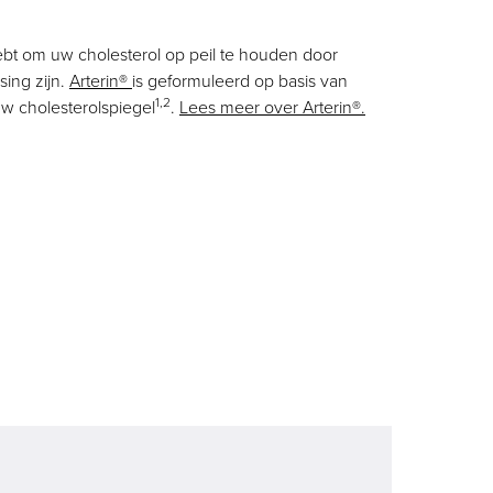
ebt om uw cholesterol op peil te houden door
ing zijn.
Arterin®
is geformuleerd op basis van
1,2
uw cholesterolspiegel
.
Lees meer over Arterin®.