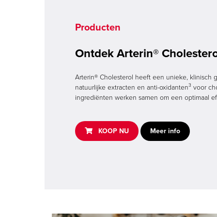
Producten
Ontdek Arterin® Cholestero
Arterin® Cholesterol heeft een unieke, klinisch
Arterin®
3
natuurlijke extracten en anti-oxidanten
voor cho
>
ingrediënten werken samen om een optimaal ef
Buy
now
,
KOOP NU
Meer info
Koop
Koop
,
Online
In
Apotheek
,