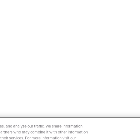
s, and analyze our traffic. We share information
s 606, 9050 Gent -
s partners who may combine it with other information
heir services. For more information visit our
0