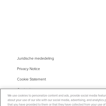
Juridische mededeling
Privacy Notice
Cookie Statement
Cookie List
We use cookies to personalize content and ads, provide social media feature
Contact: Perrigo Belgium – Gaston Crommenlaan 6 bu
about your use of our site with our social media, advertising, and analytic
that you have provided to them or that they have collected from your use of t
consumerconnect@perrigo.com
- T: +32 (09) 381 02 0