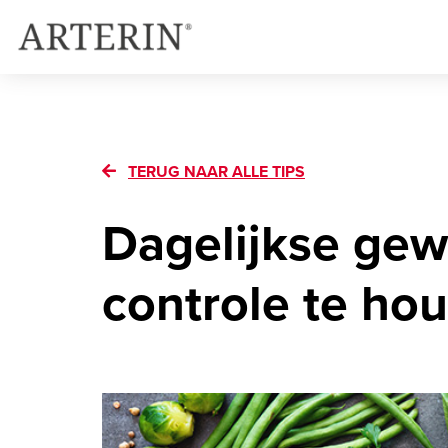
Skip
to
Image
main
content
TERUG NAAR ALLE TIPS
Dagelijkse gew
controle te ho