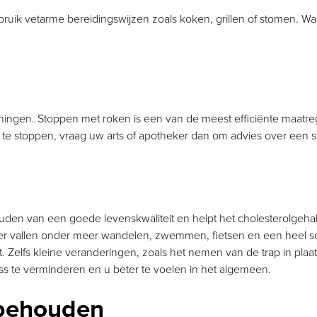
uik vetarme bereidingswijzen zoals koken, grillen of stomen. Wan
.
oeningen. Stoppen met roken is een van de meest efficiënte maat
te stoppen, vraag uw arts of apotheker dan om advies over een st
den van een goede levenskwaliteit en helpt het cholesterolgehalt
 vallen onder meer wandelen, zwemmen, fietsen en een heel scala 
dt. Zelfs kleine veranderingen, zoals het nemen van de trap in pla
ss te verminderen en u beter te voelen in het algemeen.
behouden