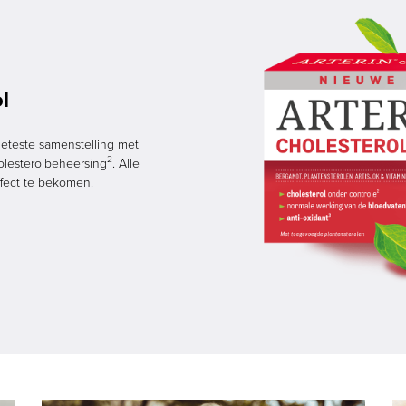
l
 geteste samenstelling met
2
lesterolbeheersing
. Alle
fect te bekomen.