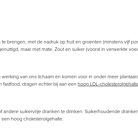
 te brengen, met de nadruk op fruit en groenten (minstens vijf po
uttigd, maar met mate. Zout en suiker (vooral in verwerkte vo
e werking van ons lichaam en komen voor in onder meer plantaard
n fastfood, dragen echter bij aan een
hoog LDL-cholesterolgehalt
ater of andere suikervrije dranken te drinken. Suikerhoudende dran
een hoog cholesterolgehalte.