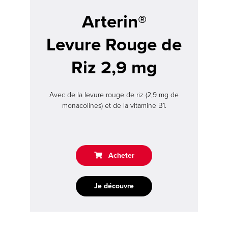
Arterin®
Achetez En
Achetez en
pharmacie
Ligne
Levure Rouge de
Riz 2,9 mg
Avec de la levure rouge de riz (2,9 mg de
monacolines) et de la vitamine B1.
Acheter
Arterin®
Je découvre
>
Buy
now