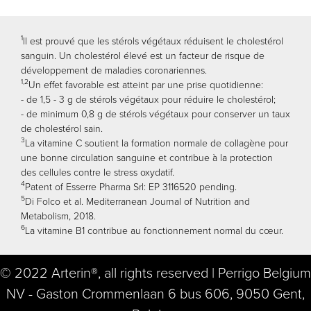
1
ll est prouvé que les stérols végétaux réduisent le cholestérol
sanguin. Un cholestérol élevé est un facteur de risque de
développement de maladies coronariennes.
1,2
Un effet favorable est atteint par une prise quotidienne:
- de 1,5 - 3 g de stérols végétaux pour réduire le cholestérol;
- de minimum 0,8 g de stérols végétaux pour conserver un taux
de cholestérol sain.
3
La vitamine C soutient la formation normale de collagène pour
une bonne circulation sanguine et contribue à la protection
des cellules contre le stress oxydatif.
4
Patent of Esserre Pharma Srl: EP 3116520 pending.
5
Di Folco et al. Mediterranean Journal of Nutrition and
Metabolism, 2018.
6
La vitamine B1 contribue au fonctionnement normal du cœur.
© 2022 Arterin®, all rights reserved | Perrigo Belgium
NV - Gaston Crommenlaan 6 bus 606, 9050 Gent,